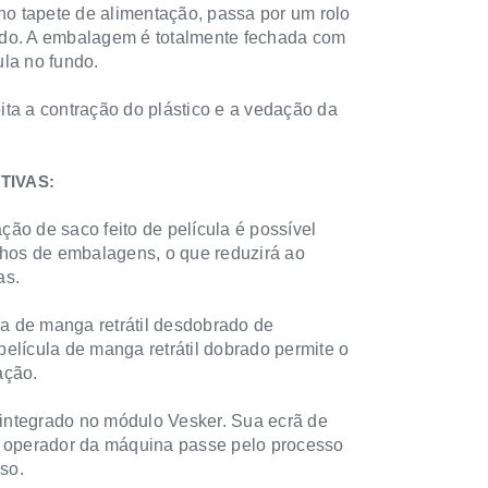
no tapete de alimentação, passa por um rolo
elado. A embalagem é totalmente fechada com
la no fundo.
eita a contração do plástico e a vedação da
TIVAS:
ão de saco feito de película é possível
nhos de embalagens, o que reduzirá ao
as.
la de manga retrátil desdobrado de
 película de manga retrátil dobrado permite o
ação.
á integrado no módulo Vesker. Sua ecrã de
e o operador da máquina passe pelo processo
so.