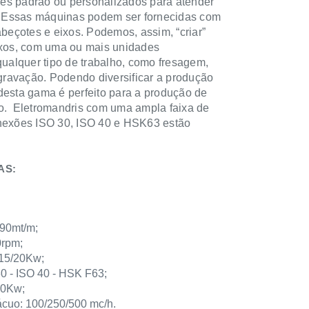
es padrão ou personalizados para atender
s. Essas máquinas podem ser fornecidas com
abeçotes e eixos. Podemos, assim, “criar”
ixos, com uma ou mais unidades
qualquer tipo de trabalho, como fresagem,
 gravação. Podendo diversificar a produção
desta gama é perfeito para a produção de
io. Eletromandris com uma ampla faixa de
onexões ISO 30, ISO 40 e HSK63 estão
AS:
 90mt/m;
0rpm;
/15/20Kw;
30 - ISO 40 - HSK F63;
20Kw;
cuo: 100/250/500 mc/h.