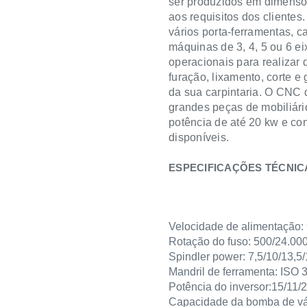
ser produzidos em dimensõ
aos requisitos dos cliente
vários porta-ferramentas, c
máquinas de 3, 4, 5 ou 6 e
operacionais para realizar 
furação, lixamento, corte e
da sua carpintaria. O CNC 
grandes peças de mobiliár
potência de até 20 kw e c
disponíveis.
ESPECIFICAÇÕES TÉCNIC
Velocidade de alimentação:
Rotação do fuso: 500/24.00
Spindler power:
7,5/10/13,5
Mandril de ferramenta: ISO 
Potência do inversor:
15/11/
Capacidade da bomba de vá